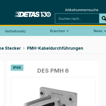
Artikelnummernsuche
Branchen
News
Vertriebsnetz

ne Stecker
PMH-Kabeldurchführungen

IP66
DES PMH 6