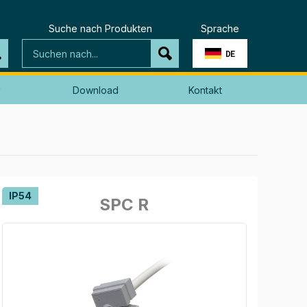
Suche nach Produkten
Sprache
DE
Download
Kontakt

IP54
SPC R